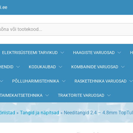
i.ee
ELEKTRISÜSTEEMI TARVIKUD
HAAGISTE VARUOSAD
H
HENDID
KODUKAUBAD
KOMBAINIDE VARUOSAD
PÕLLUHARIMISTEHNIKA
RASKETEHNIKA VARUOSAD
TAIMEKAITSETEHNIKA
TRAKTORITE VARUOSAD
öriistad
»
Tangid ja näpitsad
»
Needitangid 2.4 – 4.8mm TopTul