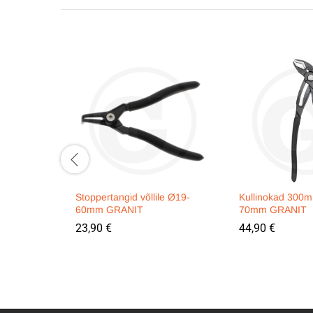
Stoppertangid võllile Ø19-
Kullinokad 300m
60mm GRANIT
70mm GRANIT
23,90
€
44,90
€