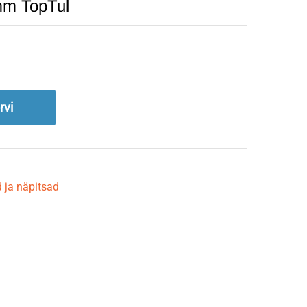
mm TopTul
rvi
 ja näpitsad