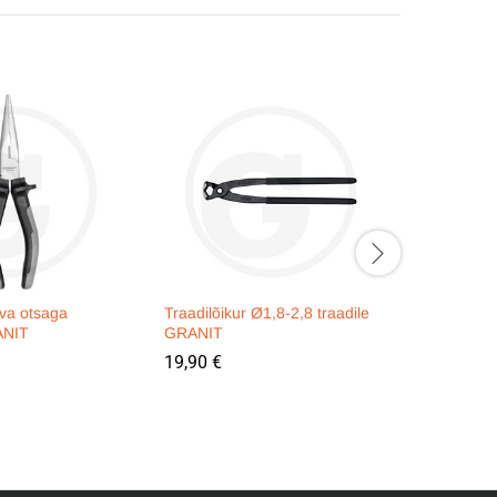
ava otsaga
Traadilõikur Ø1,8-2,8 traadile
Diagonaal
ANIT
GRANIT
Ø4mm GR
19,90
€
27,90
€