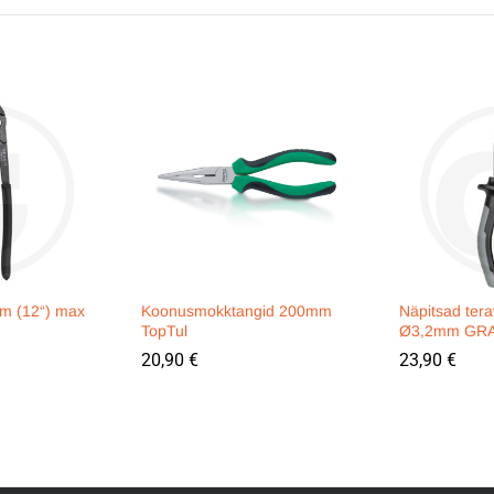
m (12“) max
Koonusmokktangid 200mm
Näpitsad ter
TopTul
Ø3,2mm GR
20,90
€
23,90
€