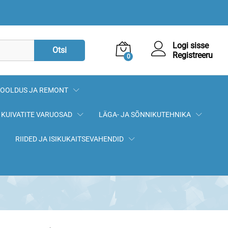
35,90
€
Lisa korvi
Logi sisse
Otsi
Registreeru
0
OOLDUS JA REMONT
KUIVATITE VARUOSAD
LÄGA- JA SÕNNIKUTEHNIKA
RIIDED JA ISIKUKAITSEVAHENDID