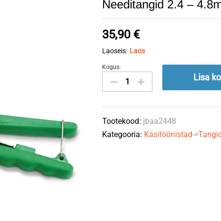
Needitangid 2.4 – 4.8
35,90
€
Laoseis:
Laos
Kogus:
Needitangid
Lisa ko
2.4
-
4.8mm
Tootekood:
jbaa2448
TopTul
Kategooria:
Käsitööriistad
->
Tangid
quantity