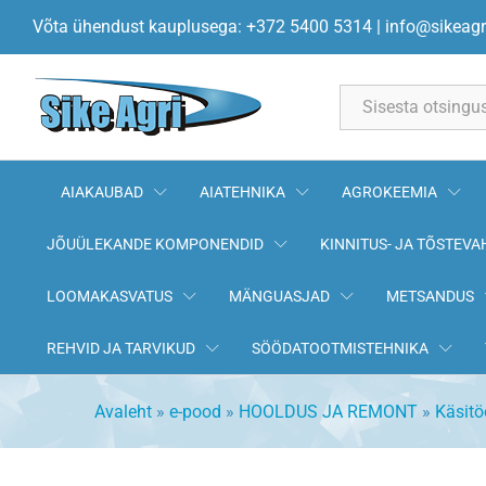
Needitangid 2.4 - 4.8mm TopTul
Võta ühendust kauplusega: +372 5400 5314
|
info@sikeagr
Kirjeldus
All
AIAKAUBAD
AIATEHNIKA
AGROKEEMIA
JÕUÜLEKANDE KOMPONENDID
KINNITUS- JA TÕSTEVA
LOOMAKASVATUS
MÄNGUASJAD
METSANDUS
REHVID JA TARVIKUD
SÖÖDATOOTMISTEHNIKA
Avaleht
»
e-pood
»
HOOLDUS JA REMONT
»
Käsitö