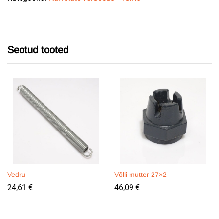
Seotud tooted
Vedru
Võlli mutter 27×2
24,61
€
46,09
€