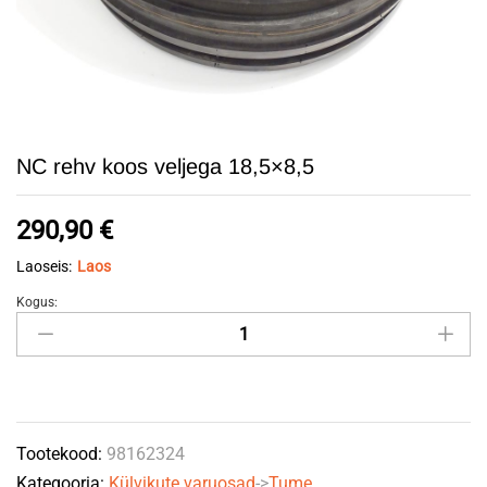
NC rehv koos veljega 18,5×8,5
290,90
€
Laoseis:
Laos
Kogus:
NC
rehv
koos
veljega
18,5x8,5
Tootekood:
98162324
quantity
Kategooria:
Külvikute varuosad
->
Tume