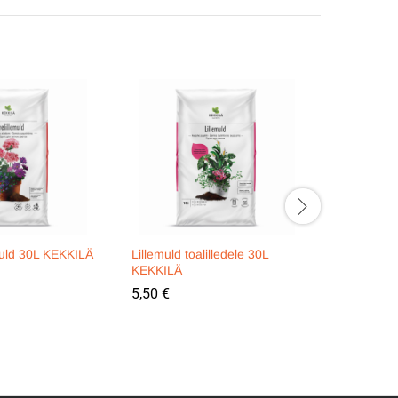
muld 30L KEKKILÄ
Lillemuld toalilledele 30L
Kasvuturv
KEKKILÄ
6,00
€
5,50
€