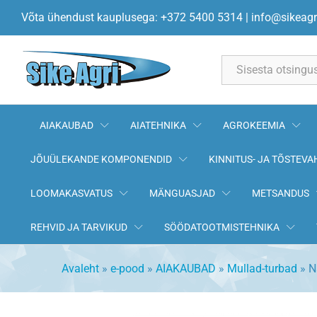
Naturaalne turvas 280L BIOLAN
Võta ühendust kauplusega: +372 5400 5314
|
info@sikeagr
Kirjeldus
All
AIAKAUBAD
AIATEHNIKA
AGROKEEMIA
JÕUÜLEKANDE KOMPONENDID
KINNITUS- JA TÕSTEVA
LOOMAKASVATUS
MÄNGUASJAD
METSANDUS
REHVID JA TARVIKUD
SÖÖDATOOTMISTEHNIKA
Avaleht
»
e-pood
»
AIAKAUBAD
»
Mullad-turbad
»
N