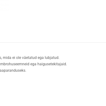
, mida ei ole väetatud ega lubjatud.
e umbrohuseemneid ega haigusetekitajaid.
 maaparanduseks.