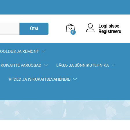
14,00
€
Logi sisse
Otsi
Registreeru
0
OOLDUS JA REMONT
KUIVATITE VARUOSAD
LÄGA- JA SÕNNIKUTEHNIKA
RIIDED JA ISIKUKAITSEVAHENDID