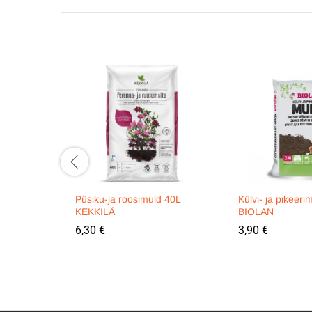
Püsiku-ja roosimuld 40L
Külvi- ja pikeer
KEKKILÄ
BIOLAN
6,30
€
3,90
€