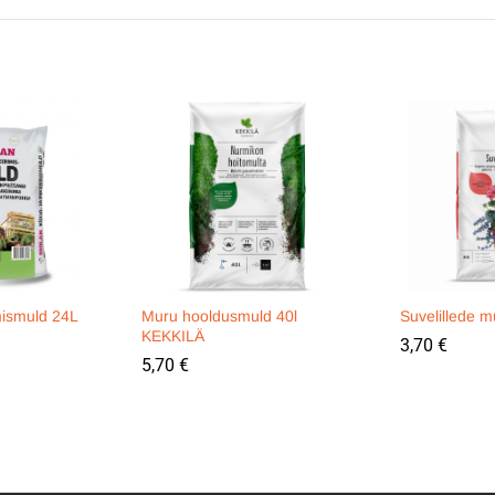
imismuld 24L
Muru hooldusmuld 40l
Suvelillede 
KEKKILÄ
3,70
€
5,70
€