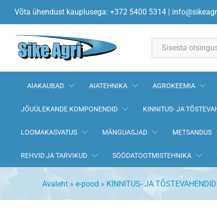
Mutter M30x2
Võta ühendust kauplusega: +372 5400 5314
|
info@sikeagr
All
AIAKAUBAD
AIATEHNIKA
AGROKEEMIA
JÕUÜLEKANDE KOMPONENDID
KINNITUS- JA TÕSTEVA
LOOMAKASVATUS
MÄNGUASJAD
METSANDUS
REHVID JA TARVIKUD
SÖÖDATOOTMISTEHNIKA
Avaleht
»
e-pood
»
KINNITUS- JA TÕSTEVAHENDID