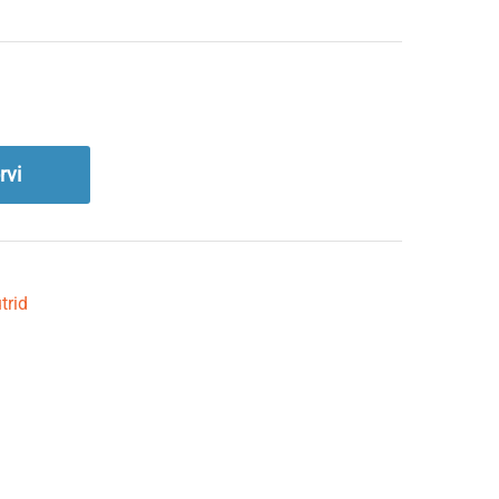
rvi
trid