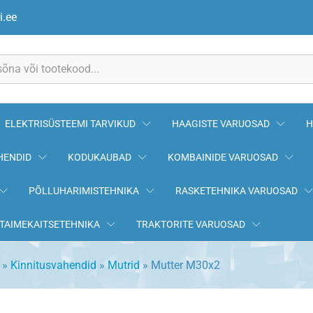
i.ee
ELEKTRISÜSTEEMI TARVIKUD
HAAGISTE VARUOSAD
H
HENDID
KODUKAUBAD
KOMBAINIDE VARUOSAD
PÕLLUHARIMISTEHNIKA
RASKETEHNIKA VARUOSAD
TAIMEKAITSETEHNIKA
TRAKTORITE VARUOSAD
»
Kinnitusvahendid
»
Mutrid
»
Mutter M30x2