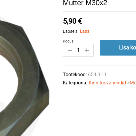
Mutter M30x2
5,90
€
Laoseis:
Laos
Kogus:
Mutter
Lisa ko
M30x2
quantity
Tootekood:
654-3-11
Kategooria:
Kinnitusvahendid
->
Mu