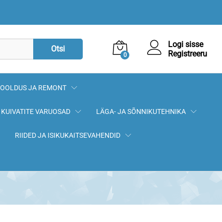
5,90
€
Lisa korvi
Logi sisse
Otsi
Registreeru
0
OOLDUS JA REMONT
KUIVATITE VARUOSAD
LÄGA- JA SÕNNIKUTEHNIKA
RIIDED JA ISIKUKAITSEVAHENDID