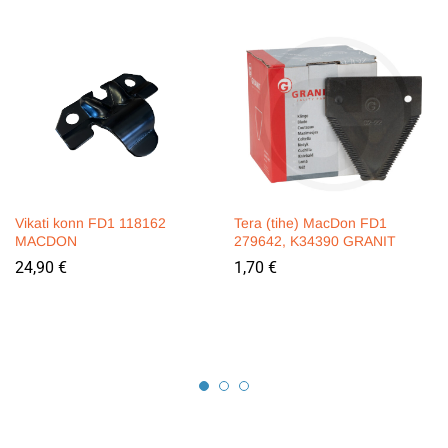
Vikati konn FD1 118162
Tera (tihe) MacDon FD1
MACDON
279642, K34390 GRANIT
24,90
€
1,70
€