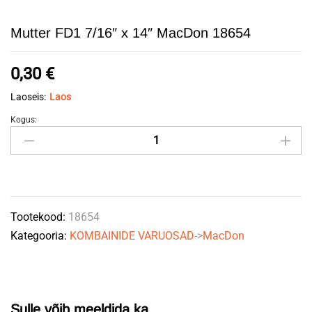
Mutter FD1 7/16″ x 14″ MacDon 18654
0,30
€
Laoseis:
Laos
Kogus:
Mutter
FD1
7/16"
x
14"
Tootekood:
18654
MacDon
Kategooria:
KOMBAINIDE VARUOSAD
->
MacDon
18654
quantity
Sulle võib meeldida ka