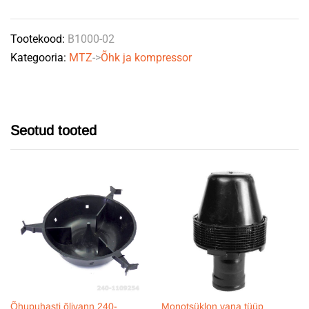
A53.21.000-
02
Tootekood:
B1000-02
quantity
Kategooria:
MTZ
->
Õhk ja kompressor
Seotud tooted
Õhupuhasti õlivann 240-
Monotsüklon vana tüüp