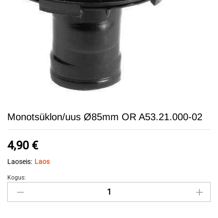
Monotsüklon/uus Ø85mm OR A53.21.000-02
4,90
€
Laoseis:
Laos
Kogus:
Monotsüklon/uus
Ø85mm
OR