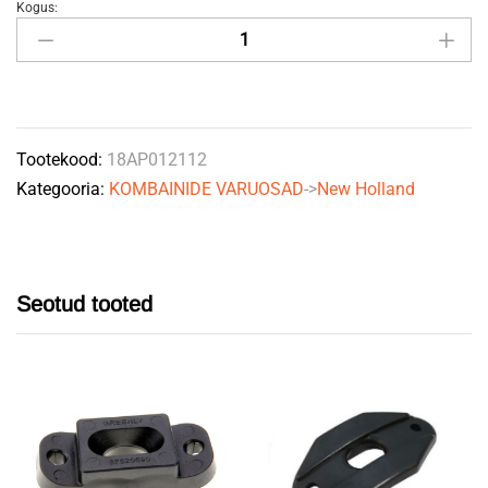
Kogus:
Mitmik-
kiilrihm
4HB
L4430
84993120
Tootekood:
18AP012112
GATES
Kategooria:
KOMBAINIDE VARUOSAD
->
New Holland
quantity
Seotud tooted