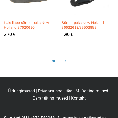
Kaksikteo sõrme puks New
Sõrme puks New Holland
Holland 87620690
86632613/89503888
2,70
€
1,90
€
Üldtingimused
|
Privaatsuspoliitika
|
Müügitingimused
|
Garantiitingimused
|
Kontakt