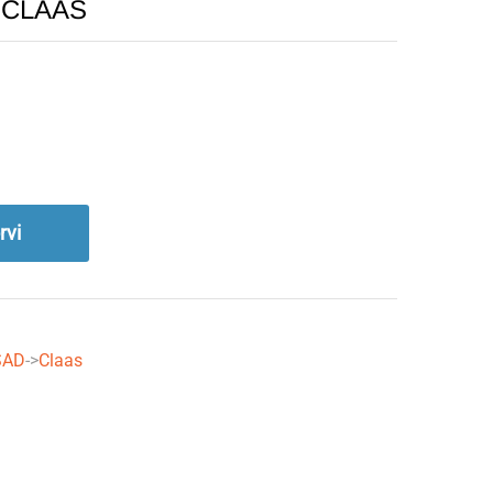
0 CLAAS
rvi
SAD
->
Claas