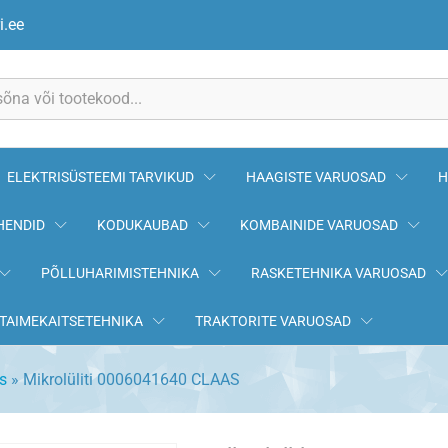
i.ee
ELEKTRISÜSTEEMI TARVIKUD
HAAGISTE VARUOSAD
H
HENDID
KODUKAUBAD
KOMBAINIDE VARUOSAD
PÕLLUHARIMISTEHNIKA
RASKETEHNIKA VARUOSAD
TAIMEKAITSETEHNIKA
TRAKTORITE VARUOSAD
s
»
Mikrolüliti 0006041640 CLAAS