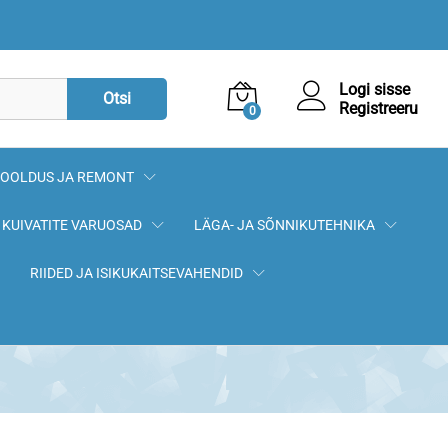
15,62
€
Lisa korvi
Logi sisse
Otsi
Registreeru
0
OOLDUS JA REMONT
KUIVATITE VARUOSAD
LÄGA- JA SÕNNIKUTEHNIKA
RIIDED JA ISIKUKAITSEVAHENDID