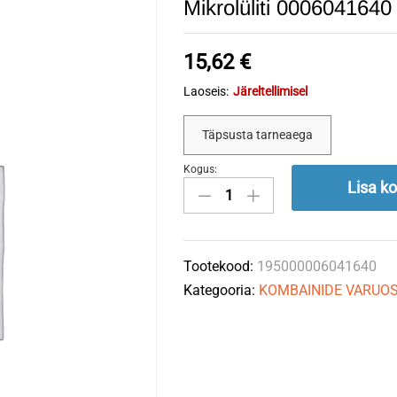
Mikrolüliti 000604164
15,62
€
Laoseis:
Järeltellimisel
Täpsusta tarneaega
Kogus:
Mikrolüliti
Lisa ko
0006041640
CLAAS
quantity
Tootekood:
195000006041640
Kategooria:
KOMBAINIDE VARUO