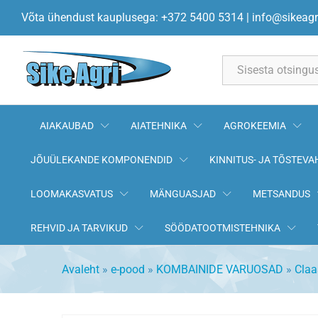
Mikrolüliti 0006041640 CLAAS
Võta ühendust kauplusega: +372 5400 5314
|
info@sikeagr
All
AIAKAUBAD
AIATEHNIKA
AGROKEEMIA
JÕUÜLEKANDE KOMPONENDID
KINNITUS- JA TÕSTEVA
LOOMAKASVATUS
MÄNGUASJAD
METSANDUS
REHVID JA TARVIKUD
SÖÖDATOOTMISTEHNIKA
Avaleht
»
e-pood
»
KOMBAINIDE VARUOSAD
»
Claa