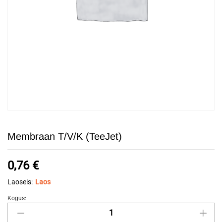
Membraan T/V/K (TeeJet)
0,76
€
Laoseis:
Laos
Kogus:
Membraan
T/V/K