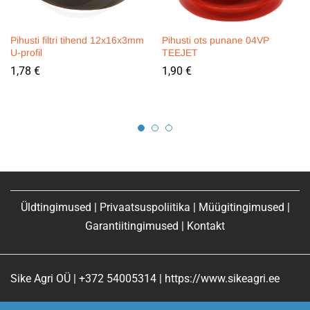
Pihusti filtri tihend 12x16x3mm
Pihusti ots punane 04VP
U-profil
TEEJET
1,78
€
1,90
€
Üldtingimused
|
Privaatsuspoliitika
|
Müügitingimused
|
Garantiitingimused
|
Kontakt
Sike Agri OÜ | +372 54005314 | https://www.sikeagri.ee