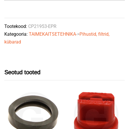
(TeeJet)
quantity
Tootekood:
CP21953-EPR
Kategooria:
TAIMEKAITSETEHNIKA
->
Pihustid, filtrid,
kübarad
Seotud tooted