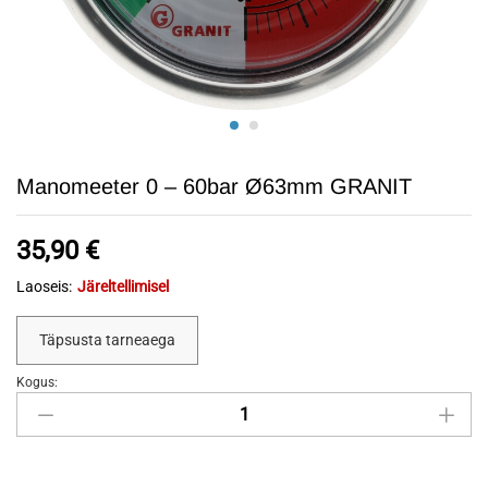
Manomeeter 0 – 60bar Ø63mm GRANIT
35,90
€
Laoseis:
Järeltellimisel
Täpsusta tarneaega
Kogus:
Manomeeter
0
-
60bar