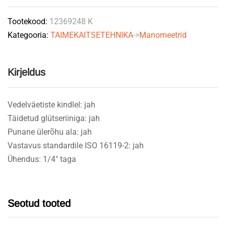
Ø63mm
Tootekood:
12369248 K
GRANIT
Kategooria:
TAIMEKAITSETEHNIKA
->
Manomeetrid
quantity
Kirjeldus
Vedelväetiste kindlel: jah
Täidetud glütseriiniga: jah
Punane ülerõhu ala: jah
Vastavus standardile ISO 16119-2: jah
Ühendus: 1/4″ taga
Seotud tooted