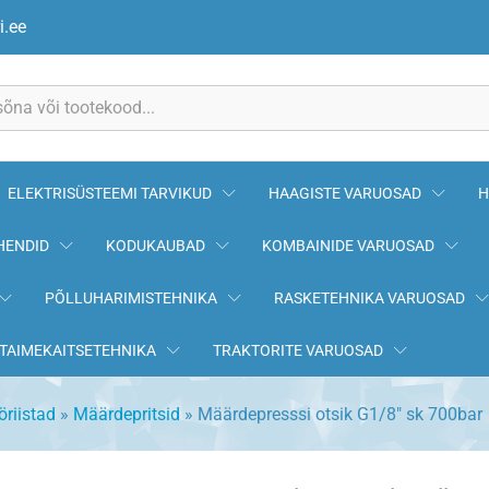
00bar
i.ee
ELEKTRISÜSTEEMI TARVIKUD
HAAGISTE VARUOSAD
H
HENDID
KODUKAUBAD
KOMBAINIDE VARUOSAD
PÕLLUHARIMISTEHNIKA
RASKETEHNIKA VARUOSAD
TAIMEKAITSETEHNIKA
TRAKTORITE VARUOSAD
öriistad
»
Määrdepritsid
»
Määrdepresssi otsik G1/8″ sk 700bar