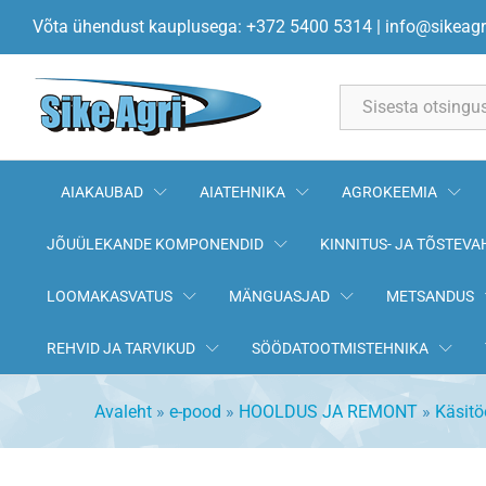
Määrdepresssi otsik G1/8" sk 7
Võta ühendust kauplusega: +372 5400 5314
|
info@sikeagr
All
AIAKAUBAD
AIATEHNIKA
AGROKEEMIA
JÕUÜLEKANDE KOMPONENDID
KINNITUS- JA TÕSTEVA
LOOMAKASVATUS
MÄNGUASJAD
METSANDUS
REHVID JA TARVIKUD
SÖÖDATOOTMISTEHNIKA
Avaleht
»
e-pood
»
HOOLDUS JA REMONT
»
Käsitö