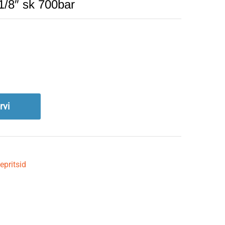
1/8″ sk 700bar
rvi
pritsid