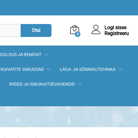
72,90
€
Lisa korvi
Logi sisse
Otsi
Registreeru
0
OOLDUS JA REMONT
KUIVATITE VARUOSAD
LÄGA- JA SÕNNIKUTEHNIKA
RIIDED JA ISIKUKAITSEVAHENDID