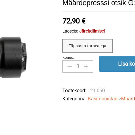
Määrdepresssi otsik G
72,90
€
Laoseis:
Järeltellimisel
Täpsusta tarneaega
Kogus:
Määrdepresssi
Lisa ko
otsik
G1/8"
sk
Tootekood:
121 060
700bar
Kategooria:
Käsitööriistad
->
Määrde
quantity