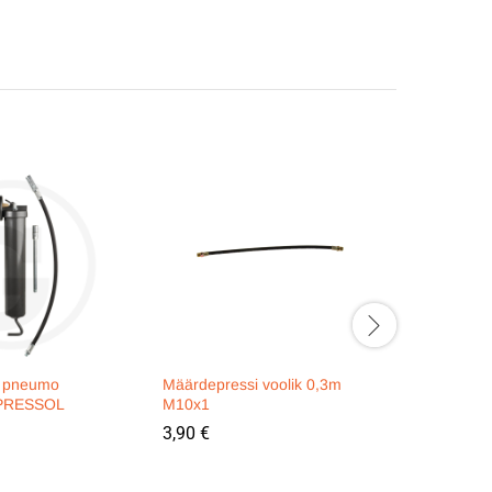
 pneumo
Määrdepressi voolik 0,3m
Määrdepr
 PRESSOL
M10x1
GRANIT
3,90
€
31,90
€