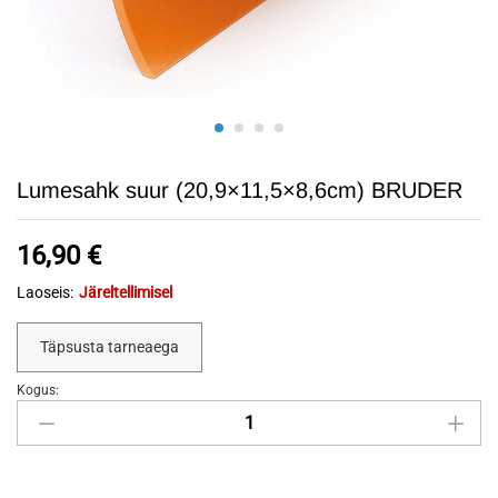
Lumesahk suur (20,9×11,5×8,6cm) BRUDER
16,90
€
Laoseis:
Järeltellimisel
Täpsusta tarneaega
Kogus:
Lumesahk
suur
(20,9x11,5x8,6cm)
BRUDER