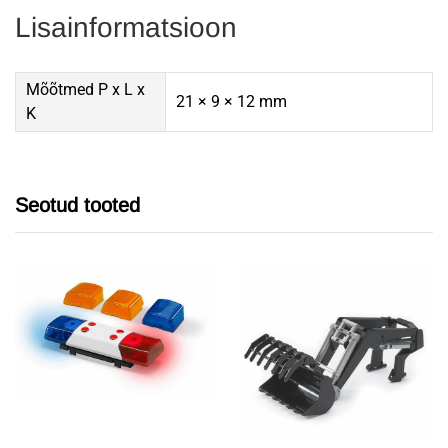
Lisainformatsioon
Mõõtmed P x L x
21 × 9 × 12 mm
K
Seotud tooted