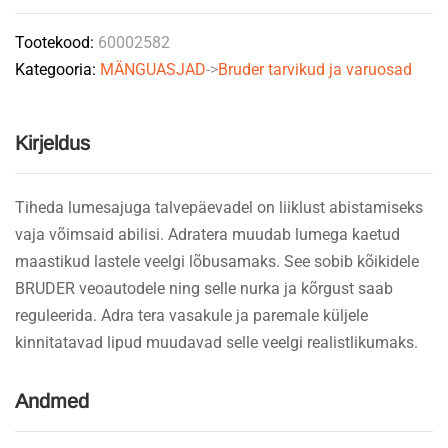
quantity
Tootekood:
60002582
Kategooria:
MÄNGUASJAD
->
Bruder tarvikud ja varuosad
Kirjeldus
Tiheda lumesajuga talvepäevadel on liiklust abistamiseks
vaja võimsaid abilisi. Adratera muudab lumega kaetud
maastikud lastele veelgi lõbusamaks. See sobib kõikidele
BRUDER veoautodele ning selle nurka ja kõrgust saab
reguleerida. Adra tera vasakule ja paremale küljele
kinnitatavad lipud muudavad selle veelgi realistlikumaks.
Andmed