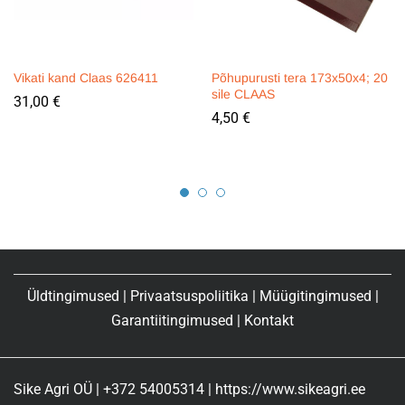
Vikati kand Claas 626411
Põhupurusti tera 173x50x4; 20
sile CLAAS
31,00
€
4,50
€
Üldtingimused
|
Privaatsuspoliitika
|
Müügitingimused
|
Garantiitingimused
|
Kontakt
Sike Agri OÜ | +372 54005314 | https://www.sikeagri.ee