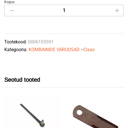
Kogus:
Lukustusmutter
M50x1,5
Claas
0006103591
quantity
Tootekood:
0006103591
Kategooria:
KOMBAINIDE VARUOSAD
->
Claas
Seotud tooted