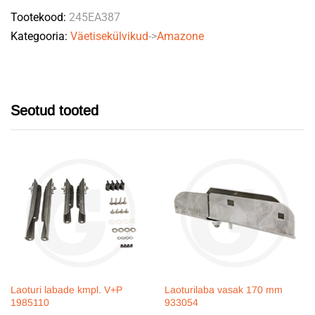
Tootekood:
245EA387
Kategooria:
Väetisekülvikud
->
Amazone
Seotud tooted
Laoturi labade kmpl. V+P
Laoturilaba vasak 170 mm
1985110
933054