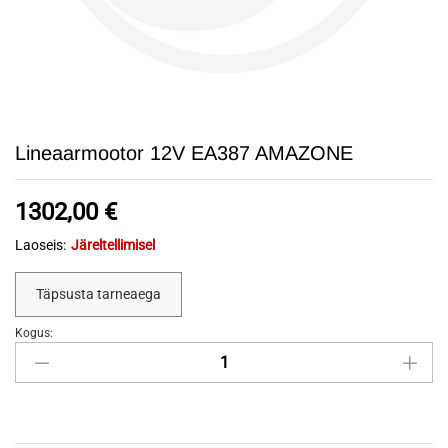
Lineaarmootor 12V EA387 AMAZONE
1302,00
€
Laoseis:
Järeltellimisel
Täpsusta tarneaega
Kogus:
Lineaarmootor
12V
EA387
AMAZONE
quantity