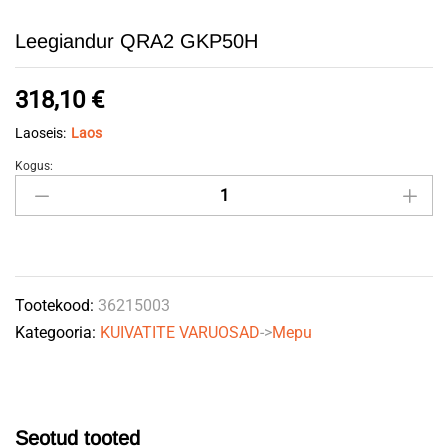
Leegiandur QRA2 GKP50H
318,10
€
Laoseis:
Laos
Kogus:
Leegiandur
QRA2
GKP50H
quantity
Tootekood:
36215003
Kategooria:
KUIVATITE VARUOSAD
->
Mepu
Seotud tooted