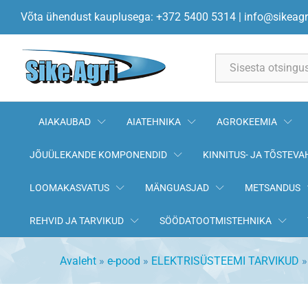
Pirn P21W LED 12-24V 3W 33
Võta ühendust kauplusega: +372 5400 5314
|
info@sikeagr
Kirjeldus
All
AIAKAUBAD
AIATEHNIKA
AGROKEEMIA
JÕUÜLEKANDE KOMPONENDID
KINNITUS- JA TÕSTEVA
LOOMAKASVATUS
MÄNGUASJAD
METSANDUS
REHVID JA TARVIKUD
SÖÖDATOOTMISTEHNIKA
Avaleht
»
e-pood
»
ELEKTRISÜSTEEMI TARVIKUD