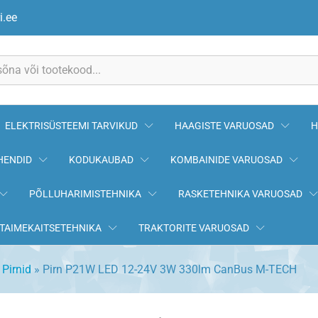
0lm CanBus M-TECH
i.ee
ELEKTRISÜSTEEMI TARVIKUD
HAAGISTE VARUOSAD
H
HENDID
KODUKAUBAD
KOMBAINIDE VARUOSAD
PÕLLUHARIMISTEHNIKA
RASKETEHNIKA VARUOSAD
TAIMEKAITSETEHNIKA
TRAKTORITE VARUOSAD
»
Pirnid
»
Pirn P21W LED 12-24V 3W 330lm CanBus M-TECH