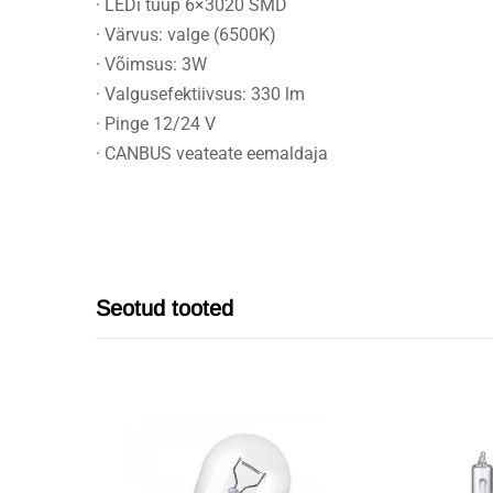
· LEDi tüüp 6×3020 SMD
· Värvus: valge (6500K)
· Võimsus: 3W
· Valgusefektiivsus: 330 lm
· Pinge 12/24 V
· CANBUS veateate eemaldaja
Seotud tooted