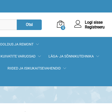
5,90
€
Lisa korvi
Logi sisse
Otsi
Registreeru
0
OOLDUS JA REMONT
KUIVATITE VARUOSAD
LÄGA- JA SÕNNIKUTEHNIKA
RIIDED JA ISIKUKAITSEVAHENDID