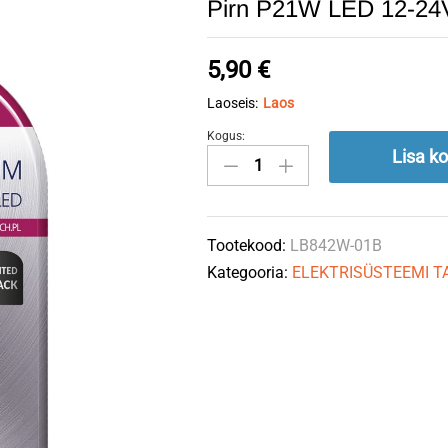
Pirn P21W LED 12-2
5,90
€
Laoseis:
Laos
Kogus:
Pirn
Lisa ko
P21W
LED
12-
Tootekood:
LB842W-01B
24V
Kategooria:
ELEKTRISÜSTEEMI T
3W
330lm
CanBus
M-
TECH
quantity