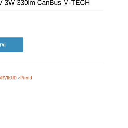
4V 3W 330lm CanBus M-TECH
rvi
ARVIKUD
->
Pirnid