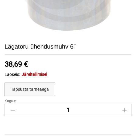
Lägatoru ühendusmuhv 6″
38,69
€
Laoseis:
Järeltellimisel
Täpsusta tarneaega
Kogus:
Lägatoru
ühendusmuhv
6"
quantity