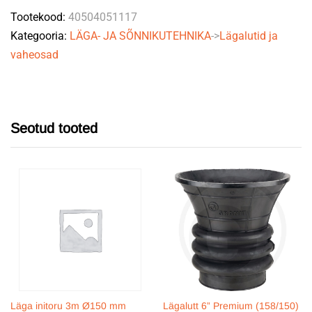
Tootekood:
40504051117
Kategooria:
LÄGA- JA SÕNNIKUTEHNIKA
->
Lägalutid ja
vaheosad
Seotud tooted
Läga initoru 3m Ø150 mm
Lägalutt 6” Premium (158/150)