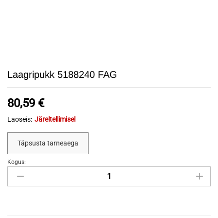
Laagripukk 5188240 FAG
80,59
€
Laoseis:
Järeltellimisel
Täpsusta tarneaega
Kogus:
Laagripukk
5188240
FAG
quantity