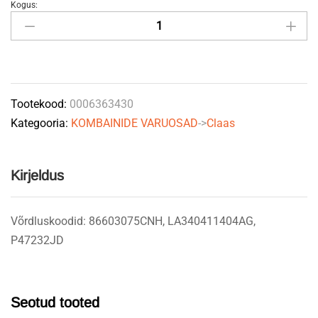
Kogus:
Laagriflants
Claas
0006363430
quantity
Tootekood:
0006363430
Kategooria:
KOMBAINIDE VARUOSAD
->
Claas
Kirjeldus
Võrdluskoodid: 86603075CNH, LA340411404AG,
P47232JD
Seotud tooted