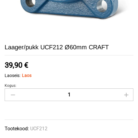
Laager/pukk UCF212 Ø60mm CRAFT
39,90
€
Laoseis:
Laos
Kogus:
Laager/pukk
UCF212
Ø60mm
CRAFT
quantity
Tootekood:
UCF212