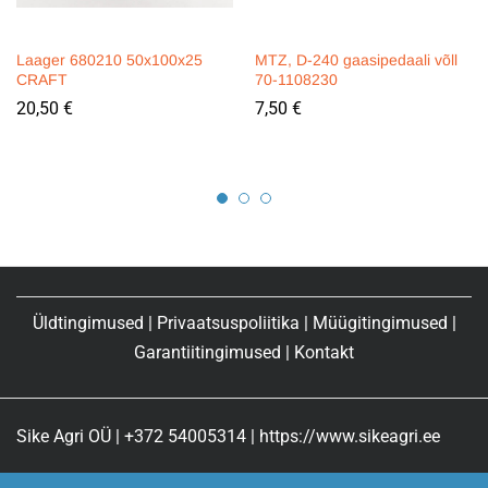
Laager 680210 50x100x25
MTZ, D-240 gaasipedaali võll
CRAFT
70-1108230
20,50
€
7,50
€
Üldtingimused
|
Privaatsuspoliitika
|
Müügitingimused
|
Garantiitingimused
|
Kontakt
Sike Agri OÜ | +372 54005314 | https://www.sikeagri.ee