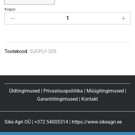
Kogus:
Laager/plastpukk
roostevaba
SUCPLF-
205/F
(S
Tootekood:
SUCPLF-205
UCF-
205)
TIMKEN
quantity
Üldtingimused
|
Privaatsuspoliitika
|
Müügitingimused
|
Garantiitingimused
|
Kontakt
Sike Agri OÜ | +372 54005314 | https://www.sikeagri.ee