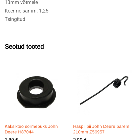
13mm võtmele
Keerme samm: 1,25
Tsingitud
Seotud tooted
Kaksikteo sõrmepuks John
Haspli pii John Deere parem
Deere H87044
210mm Z56957