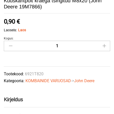
Kuuskantpolt kraega tsingitud M8x20 (John
Deere 19M7866)
0,90
€
Laoseis:
Laos
Kogus:
Kuuskantpolt
kraega
tsingitud
M8x20
(John
Tootekood:
6921T820
Deere
Kategooria:
KOMBAINIDE VARUOSAD
->
John Deere
19M7866)
quantity
Kirjeldus