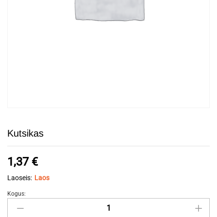
Kutsikas
1,37
€
Laoseis:
Laos
Kogus:
Kutsikas
quantity