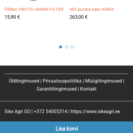
Õlifilter H947/1x MANN-FILTER
463 pumba kate HARDI
15,90
€
263,00
€
Üldtingimused
|
Privaatsuspoliitika
|
Müügitingimused
|
Garantiitingimused
|
Kontakt
Sike Agri OÜ | +372 54005314 | https://www.sikeagri.ee
Lisa korvi