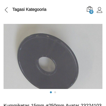
Tagasi
Kategooria
0
Kummiketas 15mm ø250mm Avatar 23224103