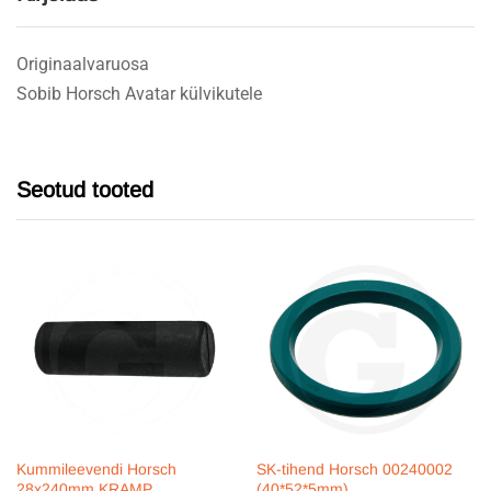
Originaalvaruosa
Sobib Horsch Avatar külvikutele
Seotud tooted
Kummileevendi Horsch
SK-tihend Horsch 00240002
28x240mm KRAMP
(40*52*5mm)