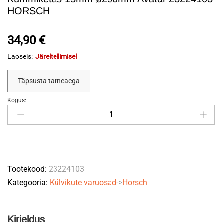
HORSCH
34,90
€
Laoseis:
Järeltellimisel
Täpsusta tarneaega
Kogus:
Kummiketas
15mm
ø250mm
Avatar
23224103
Tootekood:
23224103
HORSCH
Kategooria:
Külvikute varuosad
->
Horsch
quantity
Kirjeldus