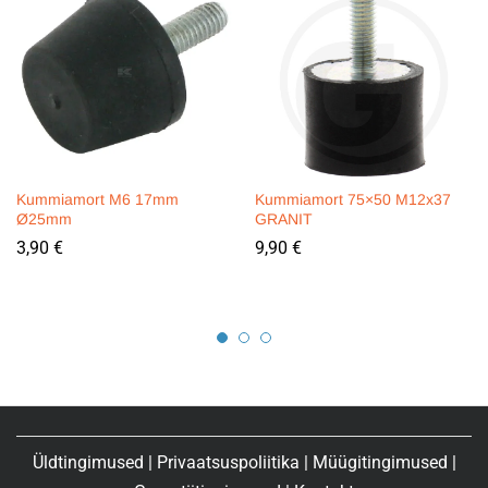
Kummiamort M6 17mm
Kummiamort 75×50 M12x37
Ø25mm
GRANIT
3,90
€
9,90
€
Üldtingimused
|
Privaatsuspoliitika
|
Müügitingimused
|