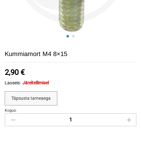
Kummiamort M4 8×15
2,90
€
Laoseis:
Järeltellimisel
Täpsusta tarneaega
Kogus:
Kummiamort
M4
8x15
quantity