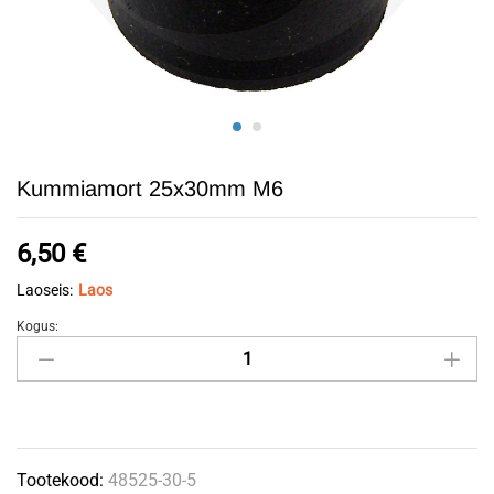
Kummiamort 25x30mm M6
6,50
€
Laoseis:
Laos
Kogus:
Kummiamort
25x30mm
M6
quantity
Tootekood:
48525-30-5