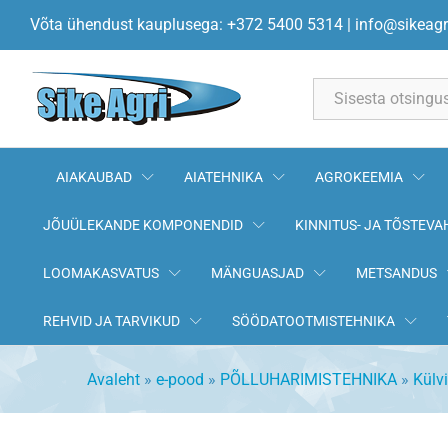
Külvivoolik 110mm 00180004/
Võta ühendust kauplusega: +372 5400 5314
|
info@sikeagr
Kirjeldus
All
AIAKAUBAD
AIATEHNIKA
AGROKEEMIA
JÕUÜLEKANDE KOMPONENDID
KINNITUS- JA TÕSTEVA
LOOMAKASVATUS
MÄNGUASJAD
METSANDUS
REHVID JA TARVIKUD
SÖÖDATOOTMISTEHNIKA
Avaleht
»
e-pood
»
PÕLLUHARIMISTEHNIKA
»
Külv