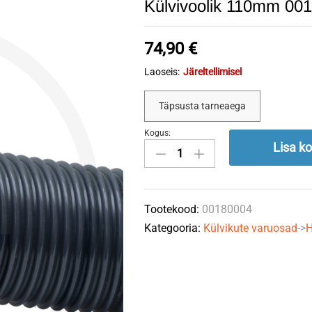
Külvivoolik 110mm 0
74,90
€
Laoseis:
Järeltellimisel
Täpsusta tarneaega
Kogus:
Külvivoolik
Lisa ko
110mm
00180004/00180144
(jm)
Tootekood:
00180004
HORSCH
Kategooria:
Külvikute varuosad
->
H
quantity