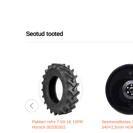
Seotud tooted
Pakkeri rehv 7.50-16 10PR
Seemendiketas 
Horsch 00330302
340×2,5mm HO