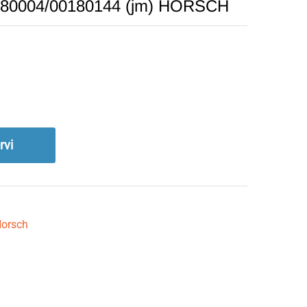
0180004/00180144 (jm) HORSCH
rvi
orsch