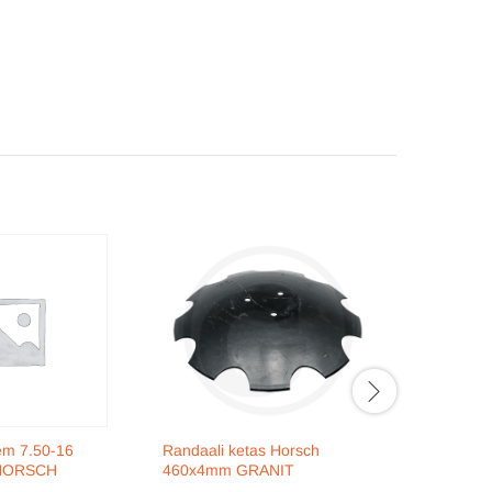
em 7.50-16
Randaali ketas Horsch
Ketta pol
 HORSCH
460x4mm GRANIT
10,9 HO