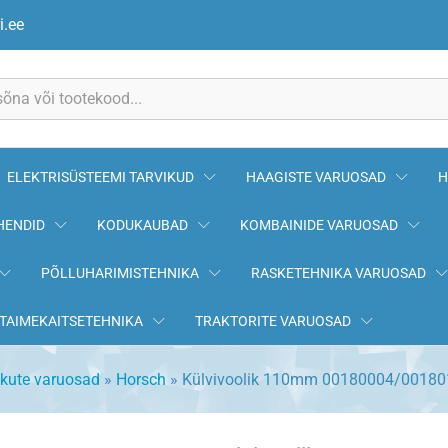
00180144 (jm) HORSCH
i.ee
ELEKTRISÜSTEEMI TARVIKUD
HAAGISTE VARUOSAD
H
HENDID
KODUKAUBAD
KOMBAINIDE VARUOSAD
PÕLLUHARIMISTEHNIKA
RASKETEHNIKA VARUOSAD
TAIMEKAITSETEHNIKA
TRAKTORITE VARUOSAD
ikute varuosad
»
Horsch
»
Külvivoolik 110mm 00180004/0018