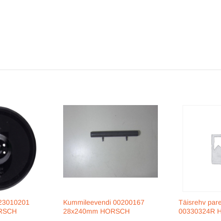
23010201
Kummileevendi 00200167
Täisrehv par
RSCH
28x240mm HORSCH
00330324R