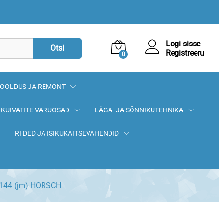
74,90
€
Lisa korvi
Logi sisse
Otsi
Registreeru
0
OOLDUS JA REMONT
KUIVATITE VARUOSAD
LÄGA- JA SÕNNIKUTEHNIKA
RIIDED JA ISIKUKAITSEVAHENDID
0144 (jm) HORSCH