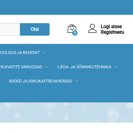
1,00
€
Lisa korvi
Logi sisse
Otsi
Registreeru
0
OOLDUS JA REMONT
KUIVATITE VARUOSAD
LÄGA- JA SÕNNIKUTEHNIKA
RIIDED JA ISIKUKAITSEVAHENDID