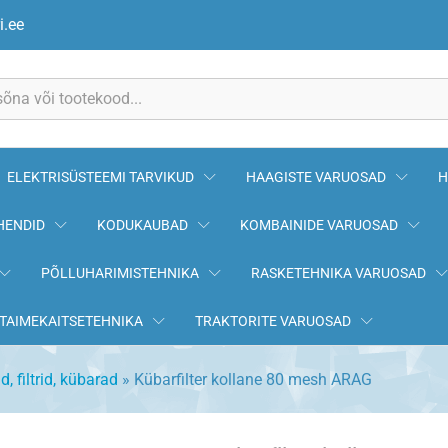
AG
i.ee
ELEKTRISÜSTEEMI TARVIKUD
HAAGISTE VARUOSAD
H
HENDID
KODUKAUBAD
KOMBAINIDE VARUOSAD
PÕLLUHARIMISTEHNIKA
RASKETEHNIKA VARUOSAD
TAIMEKAITSETEHNIKA
TRAKTORITE VARUOSAD
d, filtrid, kübarad
»
Kübarfilter kollane 80 mesh ARAG