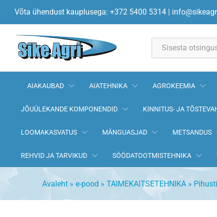
Kübarfilter kollane 80 mesh AR
Võta ühendust kauplusega: +372 5400 5314
|
info@sikeagr
Kirjeldus
All
AIAKAUBAD
AIATEHNIKA
AGROKEEMIA
JÕUÜLEKANDE KOMPONENDID
KINNITUS- JA TÕSTEVA
LOOMAKASVATUS
MÄNGUASJAD
METSANDUS
REHVID JA TARVIKUD
SÖÖDATOOTMISTEHNIKA
Avaleht
»
e-pood
»
TAIMEKAITSETEHNIKA
»
Pihusti