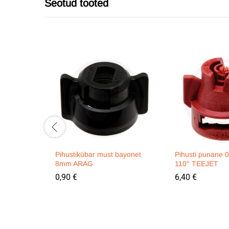
Seotud tooted
Pihustikübar must bayonet
Pihusti punane 
8mm ARAG
110° TEEJET
0,90
€
6,40
€