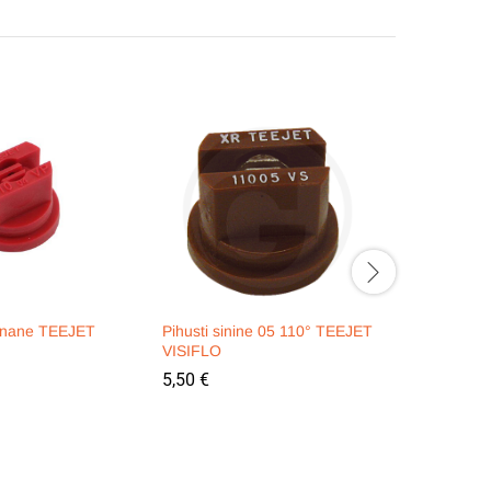
punane TEEJET
Pihusti sinine 05 110° TEEJET
Pihusti si
VISIFLO
110° TEE
5,50
€
6,40
€