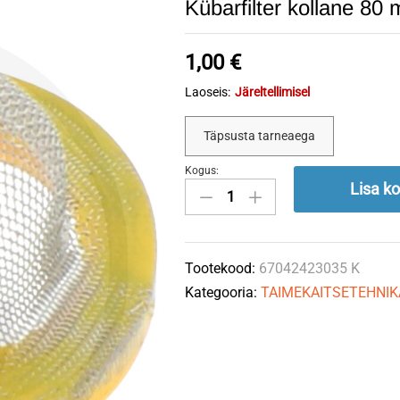
Kübarfilter kollane 8
1,00
€
Laoseis:
Järeltellimisel
Täpsusta tarneaega
Kogus:
Kübarfilter
Lisa ko
kollane
80
mesh
Tootekood:
67042423035 K
ARAG
Kategooria:
TAIMEKAITSETEHNIK
quantity