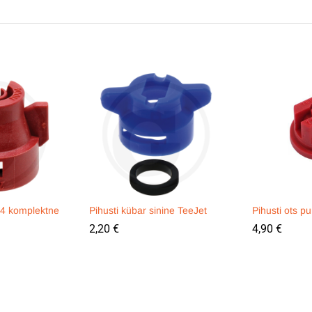
04 komplektne
Pihusti kübar sinine TeeJet
Pihusti ots 
2,20
€
4,90
€