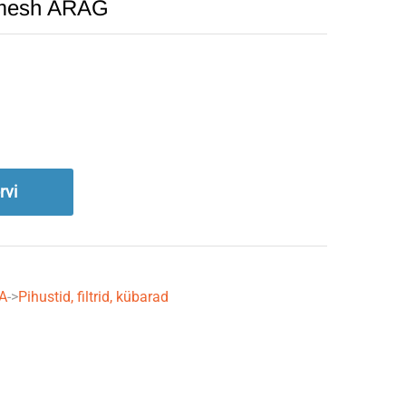
0 mesh ARAG
rvi
A
->
Pihustid, filtrid, kübarad