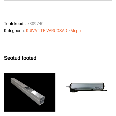
luuk
quantity
Tootekood:
sk309740
Kategooria:
KUIVATITE VARUOSAD
->
Mepu
Seotud tooted