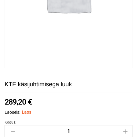
KTF käsijuhtimisega luuk
289,20
€
Laoseis:
Laos
Kogus:
KTF
käsijuhtimisega