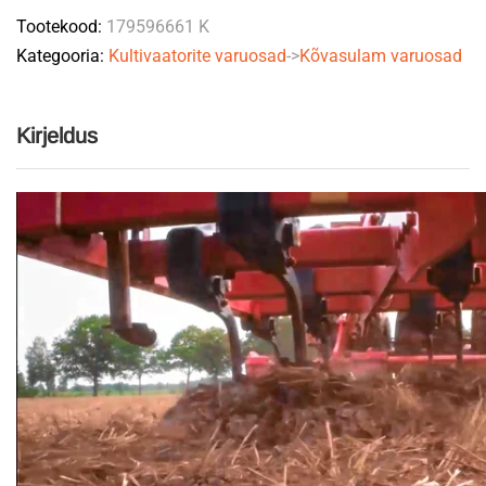
Tootekood:
179596661 K
quantity
Kategooria:
Kultivaatorite varuosad
->
Kõvasulam varuosad
Kirjeldus