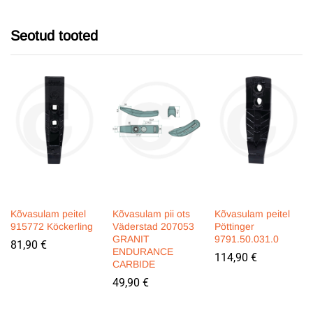
Seotud tooted
Kõvasulam peitel
Kõvasulam pii ots
Kõvasulam peitel
915772 Köckerling
Väderstad 207053
Pöttinger
GRANIT
9791.50.031.0
81,90
€
ENDURANCE
114,90
€
CARBIDE
49,90
€