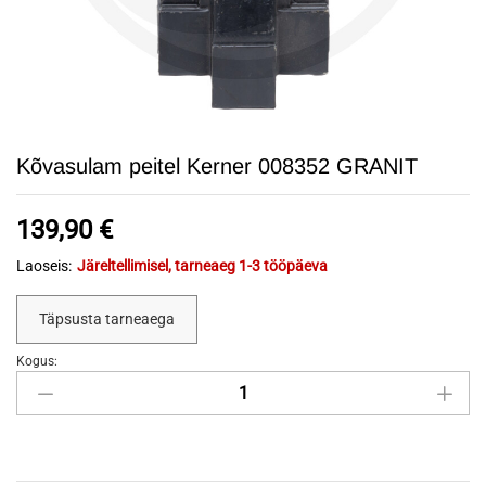
Kõvasulam peitel Kerner 008352 GRANIT
139,90
€
Laoseis:
Järeltellimisel, tarneaeg 1-3 tööpäeva
Täpsusta tarneaega
Kogus:
Kõvasulam
peitel
Kerner
008352
GRANIT