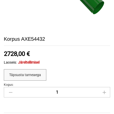
Korpus AXE54432
2728,00
€
Laoseis:
Järeltellimisel
Täpsusta tarneaega
Kogus:
Korpus
AXE54432
quantity