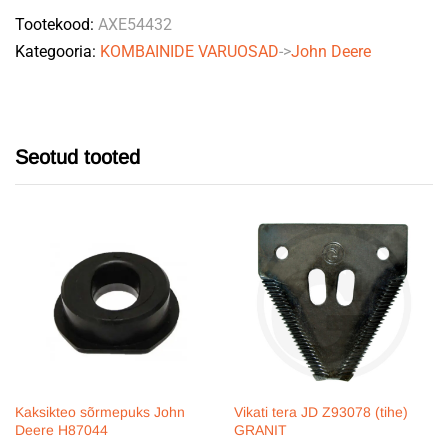
Tootekood:
AXE54432
Kategooria:
KOMBAINIDE VARUOSAD
->
John Deere
Seotud tooted
Kaksikteo sõrmepuks John
Vikati tera JD Z93078 (tihe)
Deere H87044
GRANIT