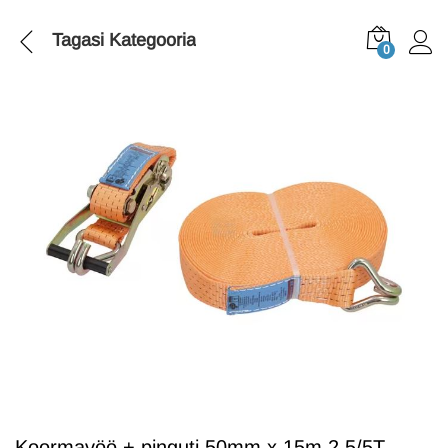
Tagasi
Kategooria
0
Koormavöö + pinguti 50mm x 15m 2,5/5T