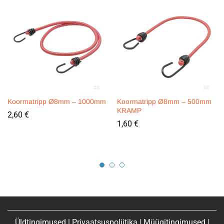
Koormatripp Ø8mm – 1000mm
Koormatripp Ø8mm – 500mm
KRAMP
2,60
€
1,60
€
Üldtingimused
|
Privaatsuspoliitika
|
Müügitingimused
|