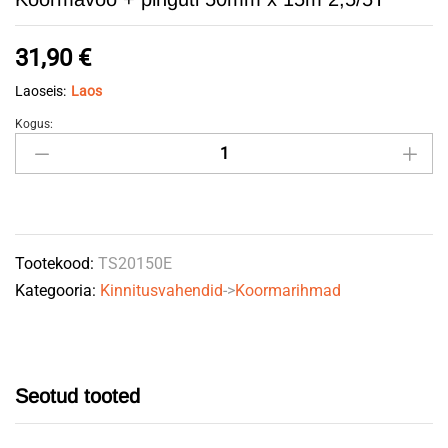
31,90
€
Laoseis:
Laos
Kogus:
Koormavöö
+
pinguti
50mm
x
Tootekood:
TS20150E
15m
Kategooria:
Kinnitusvahendid
->
Koormarihmad
2,5/5T
quantity
Seotud tooted