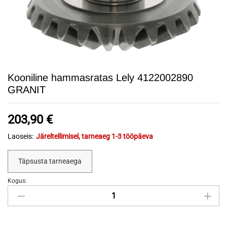
Kooniline hammasratas Lely 4122002890
GRANIT
203,90
€
Laoseis:
Järeltellimisel, tarneaeg 1-3 tööpäeva
Täpsusta tarneaega
Kogus:
Kooniline
hammasratas
Lely
4122002890