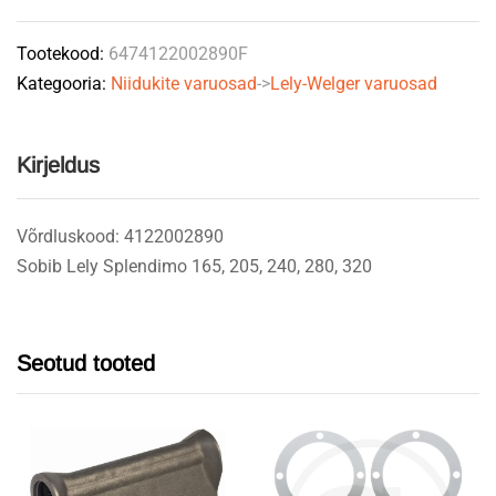
GRANIT
Tootekood:
6474122002890F
quantity
Kategooria:
Niidukite varuosad
->
Lely-Welger varuosad
Kirjeldus
Võrdluskood: 4122002890
Sobib Lely Splendimo 165, 205, 240, 280, 320
Seotud tooted