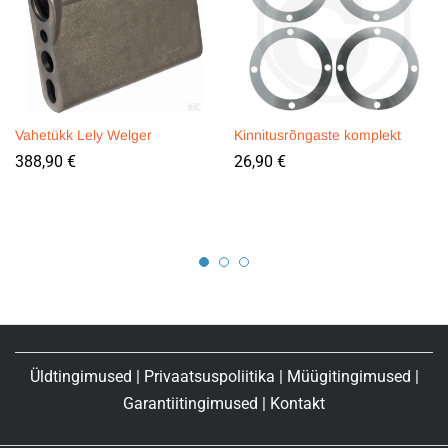
Vahetükk Lely Welger
Kinnitusrõngaste komplekt
388,90
€
26,90
€
Üldtingimused
|
Privaatsuspoliitika
|
Müügitingimused
|
Garantiitingimused
|
Kontakt