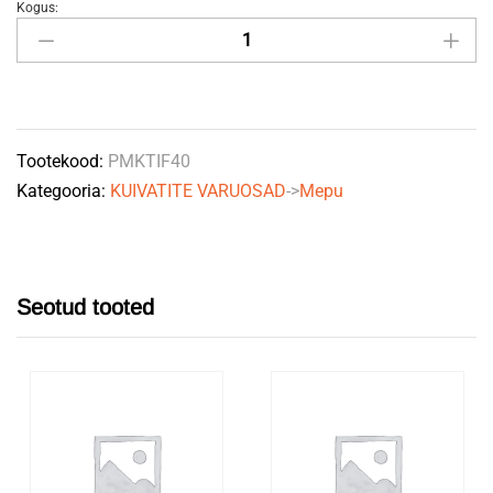
Kogus:
Konveieri
laba
(KTIF
100t/h)
quantity
Tootekood:
PMKTIF40
Kategooria:
KUIVATITE VARUOSAD
->
Mepu
Seotud tooted