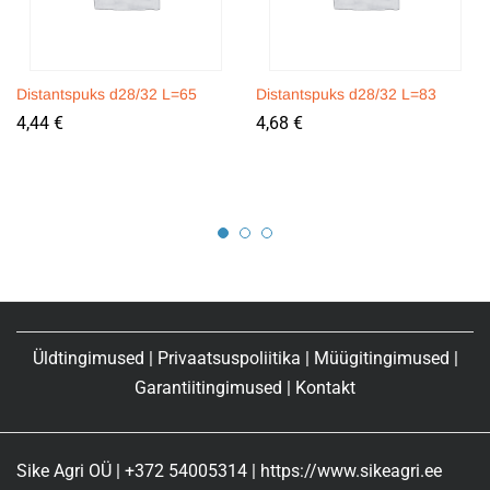
Distantspuks d28/32 L=65
Distantspuks d28/32 L=83
4,44
€
4,68
€
Üldtingimused
|
Privaatsuspoliitika
|
Müügitingimused
|
Garantiitingimused
|
Kontakt
Sike Agri OÜ | +372 54005314 | https://www.sikeagri.ee