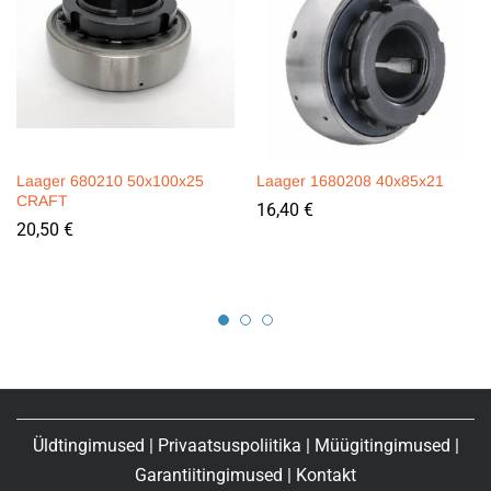
Laager 680210 50x100x25
Laager 1680208 40x85x21
CRAFT
16,40
€
20,50
€
Üldtingimused
|
Privaatsuspoliitika
|
Müügitingimused
|
Garantiitingimused
|
Kontakt