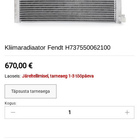
Kliimaradiaator Fendt H737550062100
670,00
€
Laoseis:
Järeltellimisel, tarneaeg 1-3 tööpäeva
Täpsusta tarneaega
Kogus:
Kliimaradiaator
Fendt
H737550062100
quantity