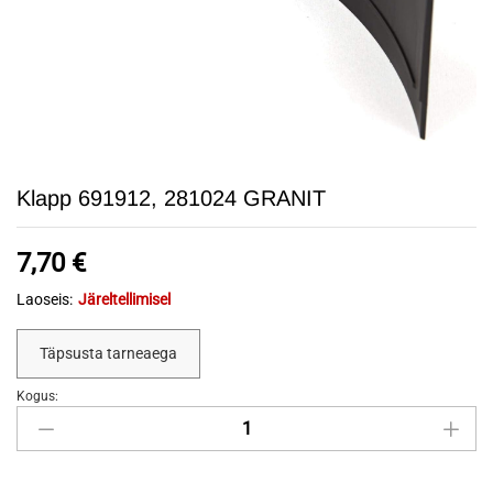
Klapp 691912, 281024 GRANIT
7,70
€
Laoseis:
Järeltellimisel
Täpsusta tarneaega
Kogus:
Klapp
691912,
281024
GRANIT