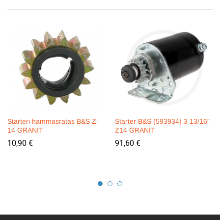
Starteri hammasratas B&S Z-
Starter B&S (593934) 3 13/16″
14 GRANIT
Z14 GRANIT
10,90
€
91,60
€