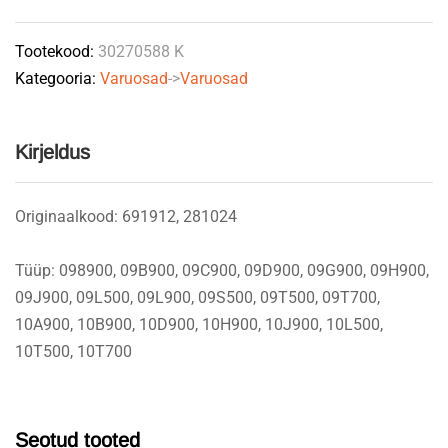
quantity
Tootekood:
30270588 K
Kategooria:
Varuosad
->
Varuosad
Kirjeldus
Originaalkood: 691912, 281024
Tüüp: 098900, 09B900, 09C900, 09D900, 09G900, 09H900,
09J900, 09L500, 09L900, 09S500, 09T500, 09T700,
10A900, 10B900, 10D900, 10H900, 10J900, 10L500,
10T500, 10T700
Seotud tooted