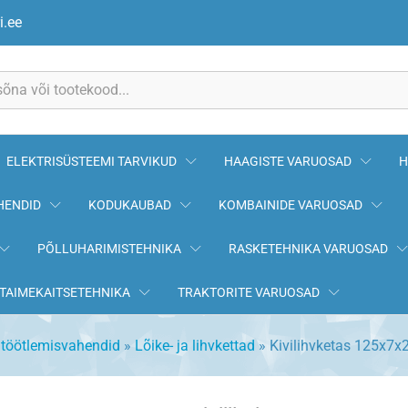
i.ee
ELEKTRISÜSTEEMI TARVIKUD
HAAGISTE VARUOSAD
H
HENDID
KODUKAUBAD
KOMBAINIDE VARUOSAD
PÕLLUHARIMISTEHNIKA
RASKETEHNIKA VARUOSAD
TAIMEKAITSETEHNIKA
TRAKTORITE VARUOSAD
itöötlemisvahendid
»
Lõike- ja lihvkettad
»
Kivilihvketas 125x7