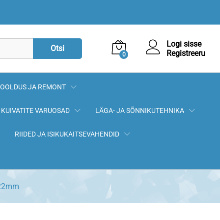
3,90
€
Lisa korvi
Logi sisse
Otsi
Registreeru
0
OOLDUS JA REMONT
KUIVATITE VARUOSAD
LÄGA- JA SÕNNIKUTEHNIKA
RIIDED JA ISIKUKAITSEVAHENDID
x22mm