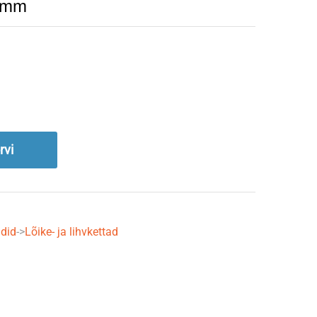
22mm
rvi
ndid
->
Lõike- ja lihvkettad