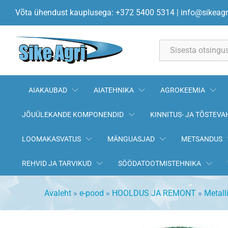
Kivilihvketas 125x7x22mm
Võta ühendust kauplusega: +372 5400 5314
|
info@sikeagr
Kirjeldus
All
AIAKAUBAD
AIATEHNIKA
AGROKEEMIA
JÕUÜLEKANDE KOMPONENDID
KINNITUS- JA TÕSTEVA
LOOMAKASVATUS
MÄNGUASJAD
METSANDUS
REHVID JA TARVIKUD
SÖÖDATOOTMISTEHNIKA
Avaleht
»
e-pood
»
HOOLDUS JA REMONT
»
Metall