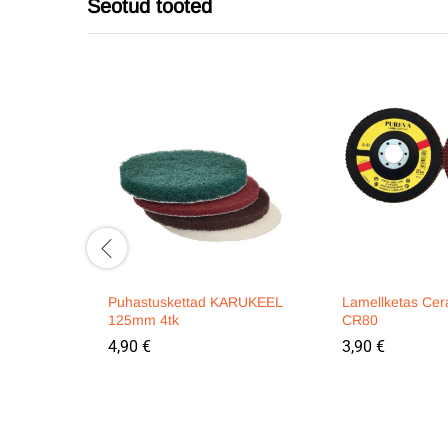
Seotud tooted
Puhastuskettad KARUKEEL
Lamellketas Ce
125mm 4tk
CR80
4,90
€
3,90
€