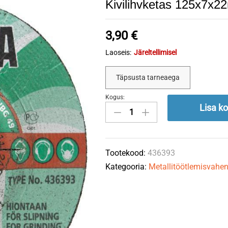
Kivilihvketas 125x7x
3,90
€
Laoseis:
Järeltellimisel
Täpsusta tarneaega
Kogus:
Kivilihvketas
Lisa ko
125x7x22mm
quantity
Tootekood:
436393
Kategooria:
Metallitöötlemisvahe