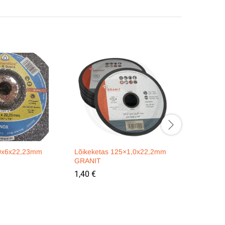
80x6x22,23mm
Lõikeketas 125×1,0x22,2mm
Lamellke
GRANIT
P120 PU
1,40
€
2,30
€