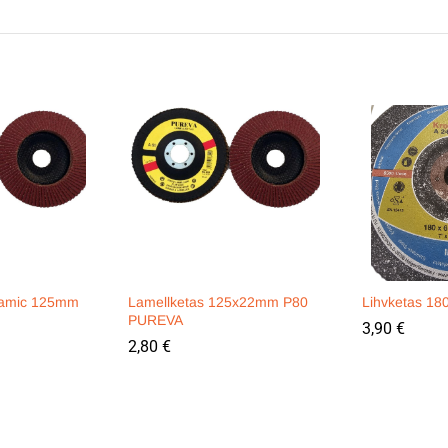
ramic 125mm
Lamellketas 125x22mm P80
Lihvketas 1
PUREVA
3,90
€
2,80
€