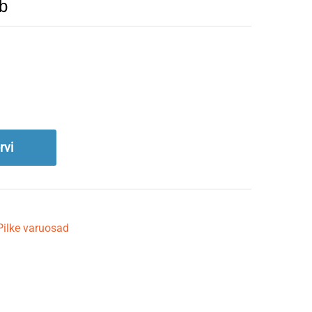
ob
rvi
Pilke varuosad