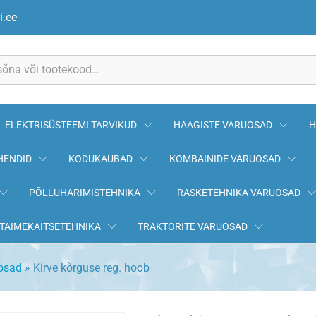
i.ee
ELEKTRISÜSTEEMI TARVIKUD
HAAGISTE VARUOSAD
H
HENDID
KODUKAUBAD
KOMBAINIDE VARUOSAD
PÕLLUHARIMISTEHNIKA
RASKETEHNIKA VARUOSAD
TAIMEKAITSETEHNIKA
TRAKTORITE VARUOSAD
uosad
»
Kirve kõrguse reg. hoob