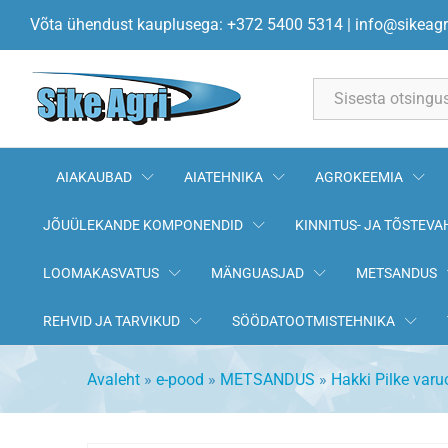
Kirve kõrguse reg. hoob
Võta ühendust kauplusega: +372 5400 5314
|
info@sikeagr
All
AIAKAUBAD
AIATEHNIKA
AGROKEEMIA
JÕUÜLEKANDE KOMPONENDID
KINNITUS- JA TÕSTEVA
LOOMAKASVATUS
MÄNGUASJAD
METSANDUS
REHVID JA TARVIKUD
SÖÖDATOOTMISTEHNIKA
Avaleht
»
e-pood
»
METSANDUS
»
Hakki Pilke var