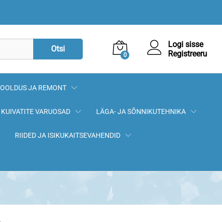
90,00
€
Lisa korvi
Logi sisse
Otsi
Registreeru
0
OOLDUS JA REMONT
KUIVATITE VARUOSAD
LÄGA- JA SÕNNIKUTEHNIKA
RIIDED JA ISIKUKAITSEVAHENDID