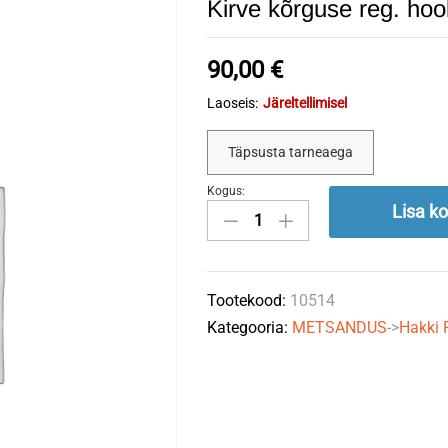
Kirve kõrguse reg. ho
90,00
€
Laoseis:
Järeltellimisel
Täpsusta tarneaega
Kogus:
Kirve
Lisa ko
kõrguse
reg.
hoob
Tootekood:
10514
quantity
Kategooria:
METSANDUS
->
Hakki 