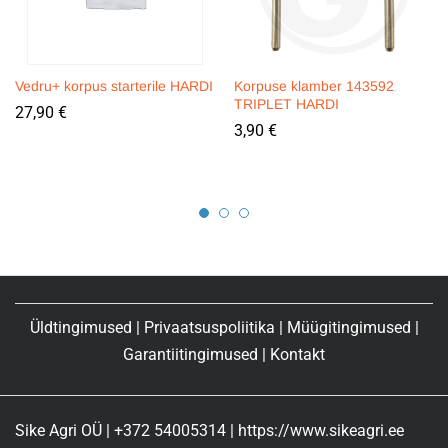
Vedru+ korpus starterile HARDI
Korpuse klamber 143592
TRIPLET HARDI
27,90
€
3,90
€
Üldtingimused
|
Privaatsuspoliitika
|
Müügitingimused
|
Garantiitingimused
|
Kontakt
Sike Agri OÜ | +372 54005314 | https://www.sikeagri.ee