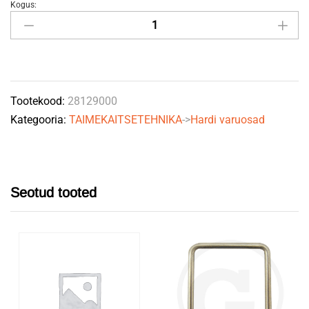
Kogus:
Kiirusenadur
M18
quantity
Tootekood:
28129000
Kategooria:
TAIMEKAITSETEHNIKA
->
Hardi varuosad
Seotud tooted