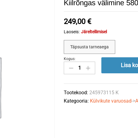
Kiilrõngas välimine
249,00
€
Laoseis:
Järeltellimisel
Täpsusta tarneaega
Kogus:
Kiilrõngas
Lisa ko
välimine
580x64x15mm
AMAZONE
Tootekood:
245973115 K
quantity
Kategooria:
Külvikute varuosad
->