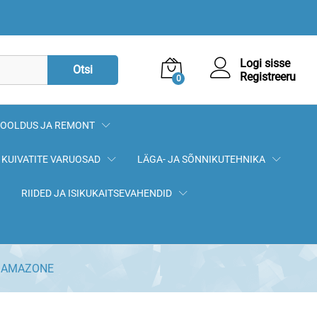
249,00
€
Lisa korvi
Logi sisse
Otsi
Registreeru
0
OOLDUS JA REMONT
KUIVATITE VARUOSAD
LÄGA- JA SÕNNIKUTEHNIKA
RIIDED JA ISIKUKAITSEVAHENDID
mm AMAZONE