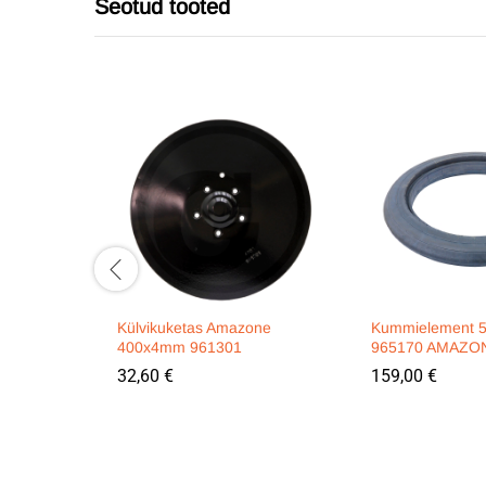
Seotud tooted
Külvikuketas Amazone
Kummielement 
400x4mm 961301
965170 AMAZO
32,60
€
159,00
€