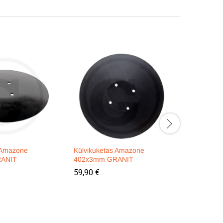
 Amazone
Külvikuketas Amazone
Kummiele
ANIT
402x3mm GRANIT
955878 
59,90
€
234,00
€