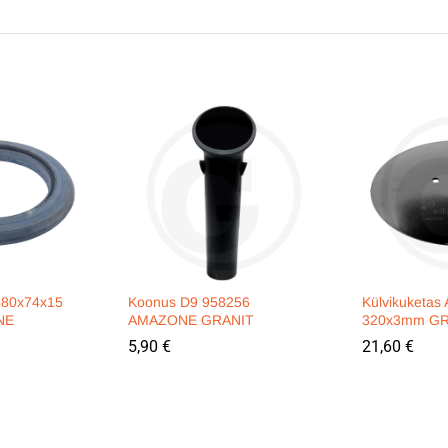
580x74x15
Koonus D9 958256
Külvikuketas
NE
AMAZONE GRANIT
320x3mm GR
5,90
€
21,60
€