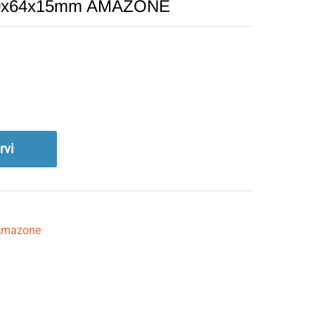
 580x64x15mm AMAZONE
rvi
Amazone