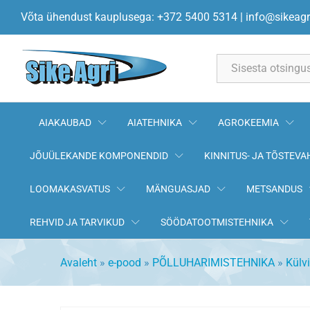
Kiilrõngas välimine 580x64x
Võta ühendust kauplusega: +372 5400 5314
|
info@sikeagr
Kirjeldus
All
AIAKAUBAD
AIATEHNIKA
AGROKEEMIA
JÕUÜLEKANDE KOMPONENDID
KINNITUS- JA TÕSTEVA
LOOMAKASVATUS
MÄNGUASJAD
METSANDUS
REHVID JA TARVIKUD
SÖÖDATOOTMISTEHNIKA
Avaleht
»
e-pood
»
PÕLLUHARIMISTEHNIKA
»
Külv