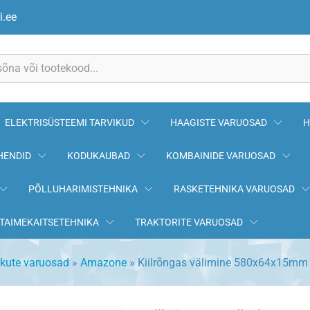
15mm AMAZONE
i.ee
ELEKTRISÜSTEEMI TARVIKUD
HAAGISTE VARUOSAD
H
HENDID
KODUKAUBAD
KOMBAINIDE VARUOSAD
PÕLLUHARIMISTEHNIKA
RASKETEHNIKA VARUOSAD
TAIMEKAITSETEHNIKA
TRAKTORITE VARUOSAD
ikute varuosad
»
Amazone
»
Kiilrõngas välimine 580x64x15