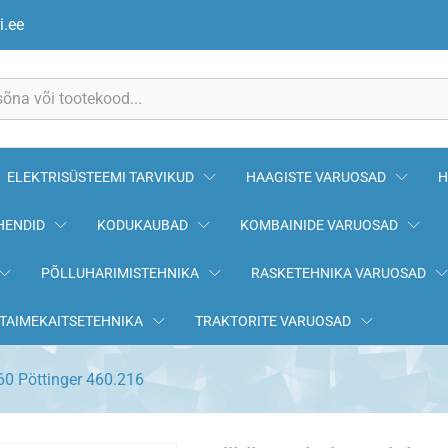
60 Pöttinger 460.216
i.ee
ELEKTRISÜSTEEMI TARVIKUD
HAAGISTE VARUOSAD
H
HENDID
KODUKAUBAD
KOMBAINIDE VARUOSAD
PÕLLUHARIMISTEHNIKA
RASKETEHNIKA VARUOSAD
TAIMEKAITSETEHNIKA
TRAKTORITE VARUOSAD
60 Pöttinger 460.216