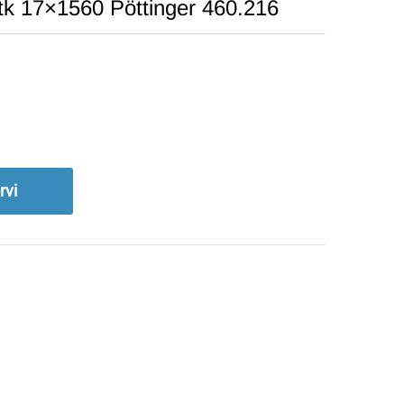
3tk 17×1560 Pöttinger 460.216
rvi