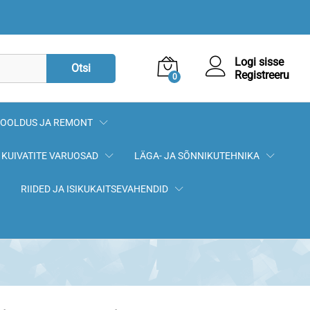
44,90
€
Lisa korvi
Logi sisse
Otsi
Registreeru
0
OOLDUS JA REMONT
KUIVATITE VARUOSAD
LÄGA- JA SÕNNIKUTEHNIKA
RIIDED JA ISIKUKAITSEVAHENDID