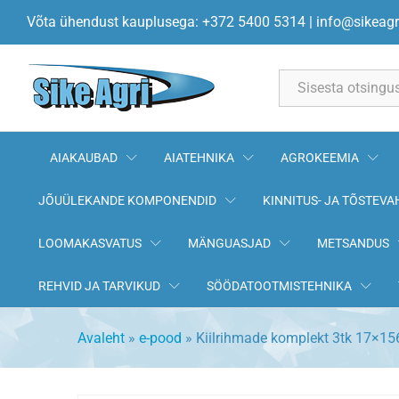
Kiilrihmade komplekt 3tk 17x15
Võta ühendust kauplusega: +372 5400 5314
|
info@sikeagr
Kirjeldus
All
AIAKAUBAD
AIATEHNIKA
AGROKEEMIA
JÕUÜLEKANDE KOMPONENDID
KINNITUS- JA TÕSTEVA
LOOMAKASVATUS
MÄNGUASJAD
METSANDUS
REHVID JA TARVIKUD
SÖÖDATOOTMISTEHNIKA
Avaleht
»
e-pood
»
Kiilrihmade komplekt 3tk 17×15