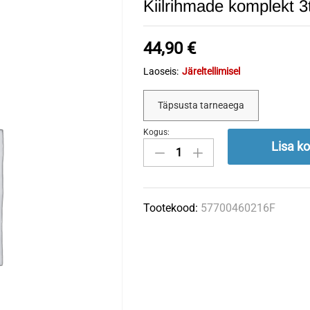
Kiilrihmade komplekt 
44,90
€
Laoseis:
Järeltellimisel
Täpsusta tarneaega
Kogus:
Kiilrihmade
Lisa ko
komplekt
3tk
17x1560
Tootekood:
57700460216F
Pöttinger
460.216
quantity