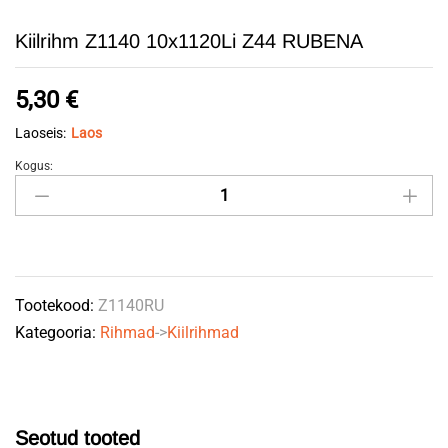
Kiilrihm Z1140 10x1120Li Z44 RUBENA
5,30
€
Laoseis:
Laos
Kogus:
Kiilrihm
Z1140
10x1120Li
Z44
RUBENA
Tootekood:
Z1140RU
quantity
Kategooria:
Rihmad
->
Kiilrihmad
Seotud tooted