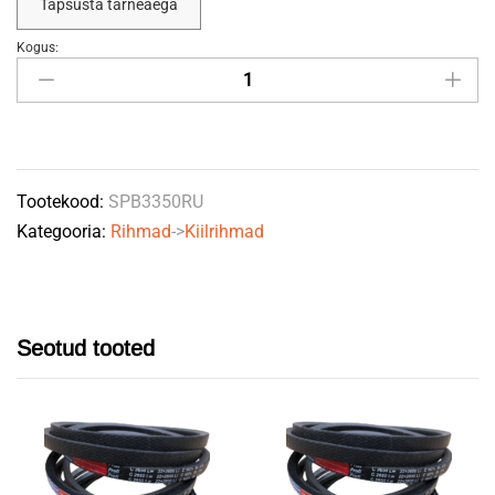
Täpsusta tarneaega
Kogus:
Kiilrihm
SPB
3350
RUBENA
quantity
Tootekood:
SPB3350RU
Kategooria:
Rihmad
->
Kiilrihmad
Seotud tooted