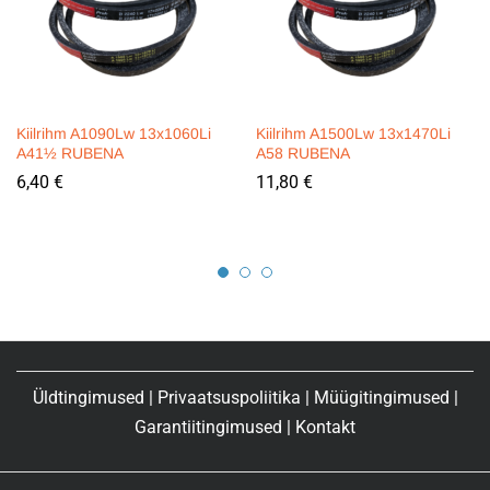
Kiilrihm A1090Lw 13x1060Li
Kiilrihm A1500Lw 13x1470Li
A41½ RUBENA
A58 RUBENA
6,40
€
11,80
€
Üldtingimused
|
Privaatsuspoliitika
|
Müügitingimused
|
Garantiitingimused
|
Kontakt