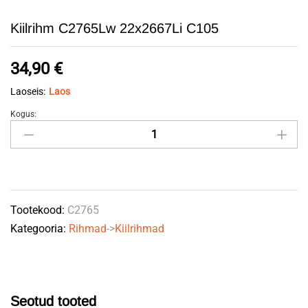
Kiilrihm C2765Lw 22x2667Li C105
34,90
€
Laoseis:
Laos
Kogus:
Kiilrihm
C2765Lw
22x2667Li
C105
quantity
Tootekood:
C2765
Kategooria:
Rihmad
->
Kiilrihmad
Seotud tooted