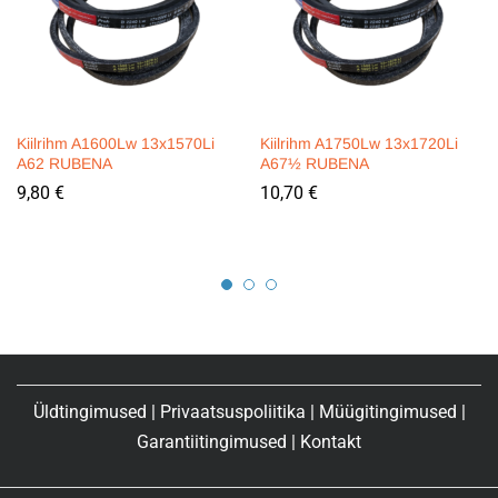
Kiilrihm A1600Lw 13x1570Li
Kiilrihm A1750Lw 13x1720Li
A62 RUBENA
A67½ RUBENA
9,80
€
10,70
€
Üldtingimused
|
Privaatsuspoliitika
|
Müügitingimused
|
Garantiitingimused
|
Kontakt