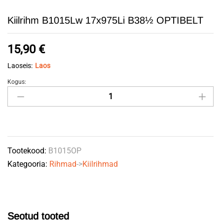
Kiilrihm B1015Lw 17x975Li B38½ OPTIBELT
15,90
€
Laoseis:
Laos
Kogus:
Kiilrihm
B1015Lw
17x975Li
B38½
OPTIBELT
Tootekood:
B1015OP
quantity
Kategooria:
Rihmad
->
Kiilrihmad
Seotud tooted