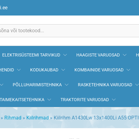
55 OPTIBELT
i.ee
ELEKTRISÜSTEEMI TARVIKUD
HAAGISTE VARUOSAD
H
HENDID
KODUKAUBAD
KOMBAINIDE VARUOSAD
PÕLLUHARIMISTEHNIKA
RASKETEHNIKA VARUOSAD
TAIMEKAITSETEHNIKA
TRAKTORITE VARUOSAD
»
Rihmad
»
Kiilrihmad
»
Kiilrihm A1430Lw 13x1400Li A55 OPT