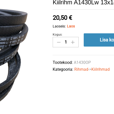
Kiilrihm A1430Lw 13x
20,50
€
Laoseis:
Laos
Kogus:
Kiilrihm
Lisa ko
A1430Lw
13x1400Li
A55
Tootekood:
A1430OP
OPTIBELT
Kategooria:
Rihmad
->
Kiilrihmad
quantity