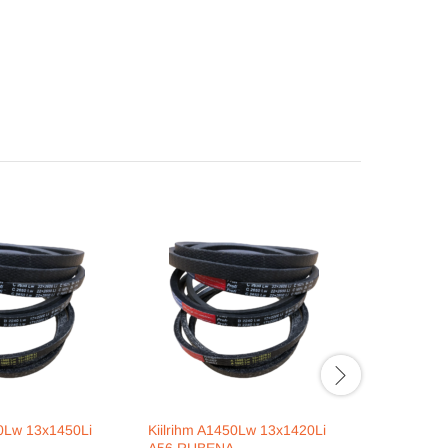
80Lw 13x1450Li
Kiilrihm A1450Lw 13x1420Li
Kiilrihm 
A56 RUBENA
A67½ RU