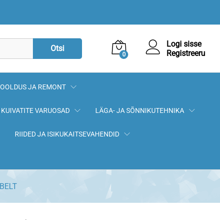
20,50
€
Lisa korvi
Logi sisse
Otsi
Registreeru
0
OOLDUS JA REMONT
KUIVATITE VARUOSAD
LÄGA- JA SÕNNIKUTEHNIKA
RIIDED JA ISIKUKAITSEVAHENDID
IBELT