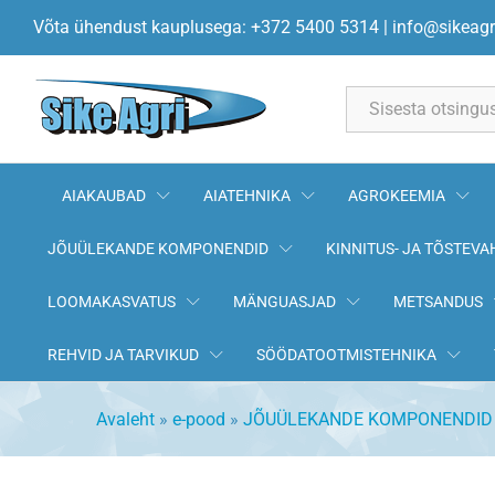
Kiilrihm A1430Lw 13x1400Li A
Võta ühendust kauplusega: +372 5400 5314
|
info@sikeagr
All
AIAKAUBAD
AIATEHNIKA
AGROKEEMIA
JÕUÜLEKANDE KOMPONENDID
KINNITUS- JA TÕSTEVA
LOOMAKASVATUS
MÄNGUASJAD
METSANDUS
REHVID JA TARVIKUD
SÖÖDATOOTMISTEHNIKA
Avaleht
»
e-pood
»
JÕUÜLEKANDE KOMPONENDID