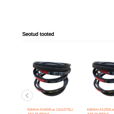
Seotud tooted
Kiilrihm A1600Lw 13x1570Li
Kiilrihm A1250L
A62 RUBENA
A48 RUBENA