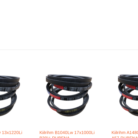
w 13x1220Li
Kiilrihm B1040Lw 17x1000Li
Kiilrihm A14
B39½ RUBENA
A57 RUBENA