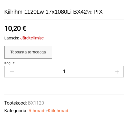
Kiilrihm 1120Lw 17x1080Li BX42½ PIX
10,20
€
Laoseis:
Järeltellimisel
Täpsusta tarneaega
Kogus:
Kiilrihm
1120Lw
17x1080Li
BX42½
PIX
Tootekood:
BX1120
quantity
Kategooria:
Rihmad
->
Kiilrihmad