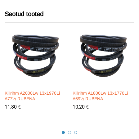
Seotud tooted
Kiilrihm A2000Lw 13x1970Li
Kiilrihm A1800Lw 13x1770Li
A77½ RUBENA
A69½ RUBENA
11,80
€
10,20
€