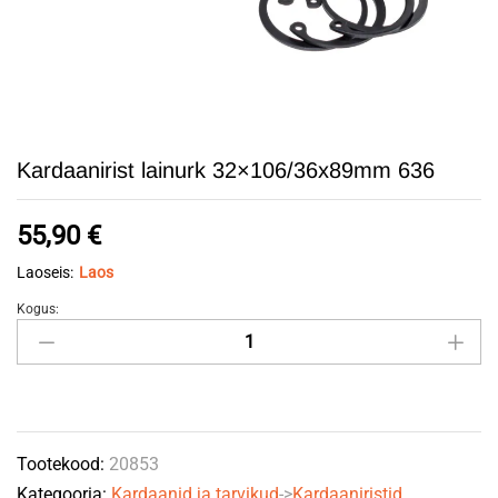
Kardaanirist lainurk 32×106/36x89mm 636
55,90
€
Laoseis:
Laos
Kogus:
Kardaanirist
lainurk
32x106/36x89mm
636
quantity
Tootekood:
20853
Kategooria:
Kardaanid ja tarvikud
->
Kardaaniristid