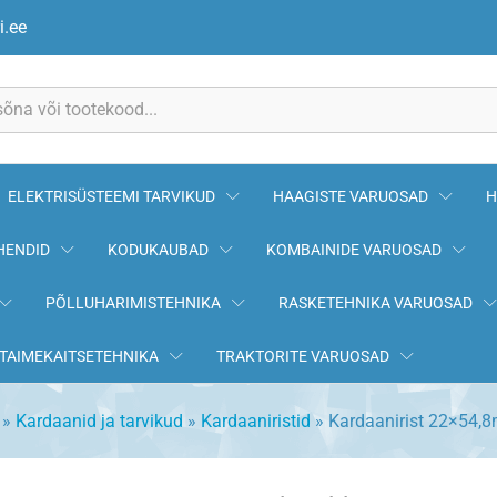
 AW10)
i.ee
ELEKTRISÜSTEEMI TARVIKUD
HAAGISTE VARUOSAD
H
HENDID
KODUKAUBAD
KOMBAINIDE VARUOSAD
PÕLLUHARIMISTEHNIKA
RASKETEHNIKA VARUOSAD
TAIMEKAITSETEHNIKA
TRAKTORITE VARUOSAD
»
Kardaanid ja tarvikud
»
Kardaaniristid
»
Kardaanirist 22×54,