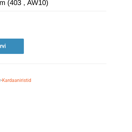
mm (403 , AW10)
rvi
->
Kardaaniristid