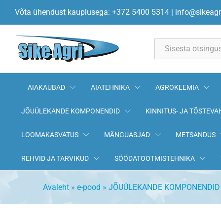
Kardaanirist 22x54,8mm (403 ,
Võta ühendust kauplusega: +372 5400 5314
|
info@sikeagr
All
AIAKAUBAD
AIATEHNIKA
AGROKEEMIA
JÕUÜLEKANDE KOMPONENDID
KINNITUS- JA TÕSTEVA
LOOMAKASVATUS
MÄNGUASJAD
METSANDUS
REHVID JA TARVIKUD
SÖÖDATOOTMISTEHNIKA
Avaleht
»
e-pood
»
JÕUÜLEKANDE KOMPONENDID