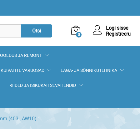
13,90
€
Lisa korvi
Logi sisse
Otsi
Registreeru
0
OOLDUS JA REMONT
KUIVATITE VARUOSAD
LÄGA- JA SÕNNIKUTEHNIKA
RIIDED JA ISIKUKAITSEVAHENDID
8mm (403 , AW10)