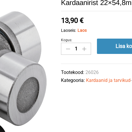
Kardaanirist 22×54,8
13,90
€
Laoseis:
Laos
Kogus:
Kardaanirist
Lisa ko
22x54,8mm
(403
,
Tootekood:
26026
AW10)
Kategooria:
Kardaanid ja tarvikud
quantity